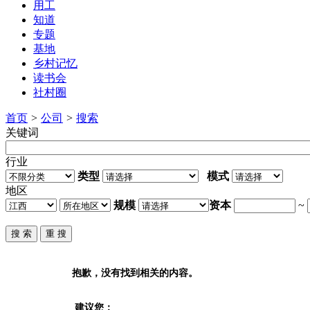
用工
知道
专题
基地
乡村记忆
读书会
社村圈
首页
>
公司
>
搜索
关键词
行业
类型
模式
地区
规模
资本
~
抱歉，没有找到相关的内容。
建议您：