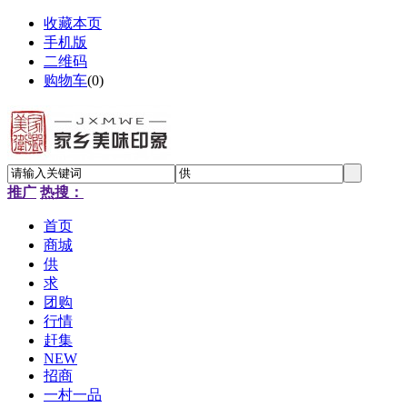
收藏本页
手机版
二维码
购物车
(
0
)
推广
热搜：
首页
商城
供
求
团购
行情
赶集
NEW
招商
一村一品