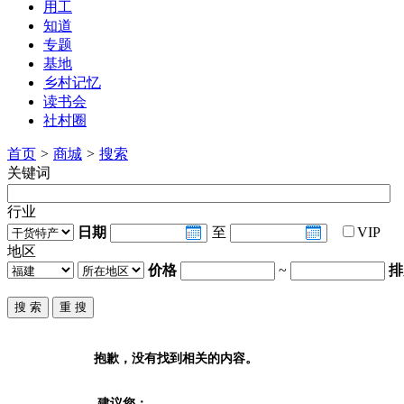
用工
知道
专题
基地
乡村记忆
读书会
社村圈
首页
>
商城
>
搜索
关键词
行业
日期
至
VIP
地区
价格
~
排
抱歉，没有找到相关的内容。
建议您：