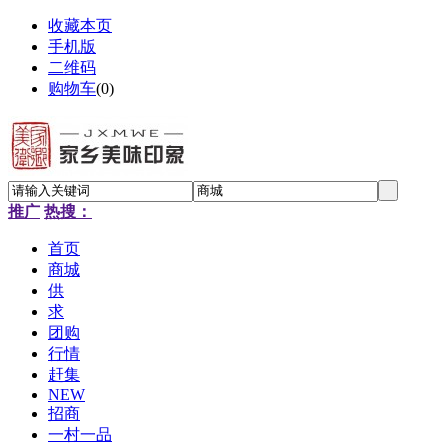
收藏本页
手机版
二维码
购物车
(
0
)
推广
热搜：
首页
商城
供
求
团购
行情
赶集
NEW
招商
一村一品